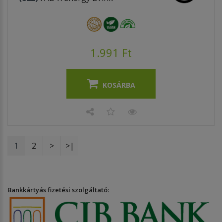
1.991 Ft
KOSÁRBA
1
2
>
>|
Bankkártyás fizetési szolgáltató: