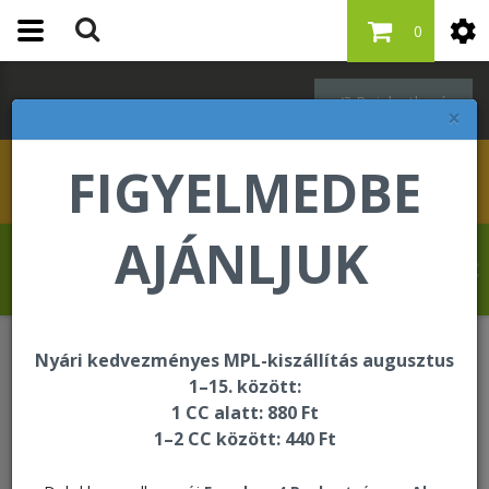
0
Bejelentkezés
×
FIGYELMEDBE
AJÁNLJUK
Hahn Martina üdvözli Önt a Forever Living
internetes áruházában!
Nyári kedvezményes MPL-kiszállítás augusztus
Italok
1–15. között:
1 CC alatt: 880 Ft
1–2 CC között: 440 Ft
Italok