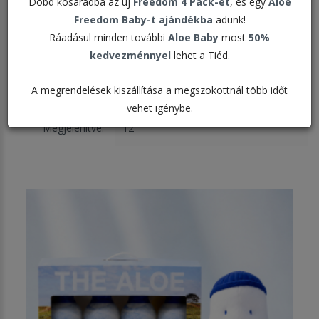
Dobd kosaradba az új
Freedom 4 Pack-et
, és egy
Aloe
Fontos tanácsok az aloé italokhoz >>>
Freedom Baby-t ajándékba
adunk!
Ráadásul minden további
Aloe Baby
most
50%
kedvezménnyel
lehet a Tiéd.
Rendezés:
A megrendelések kiszállítása a megszokottnál több időt
vehet igénybe.
Megjelenítve: