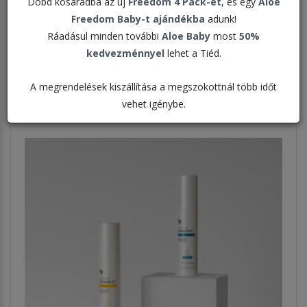
Dobd kosaradba az új
Freedom 4 Pack-et
, és egy
Aloe
Freedom Baby-t ajándékba
adunk!
Rendezés:
Ráadásul minden további
Aloe Baby
most
50%
kedvezménnyel
lehet a Tiéd.
Megjelenítve:
A megrendelések kiszállítása a megszokottnál több időt
vehet igénybe.