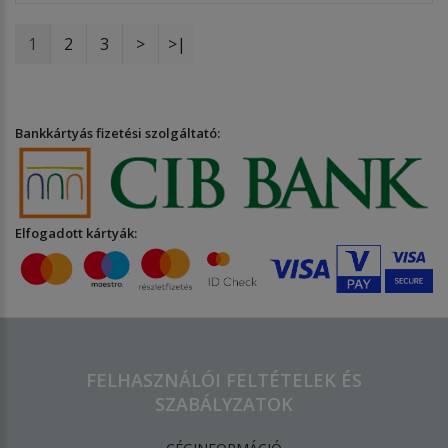
1
2
3
>
>|
Bankkártyás fizetési szolgáltató:
Elfogadott kártyák:
FELHASZNÁLÓI FELTÉTELEK ÉS
SZABÁLYZATOK