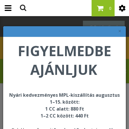
0
Bejelentkezés
×
FIGYELMEDBE
AJÁNLJUK
Hahn Martina üdvözli Önt a Forever Living
internetes áruházában!
Nyári kedvezményes MPL-kiszállítás augusztus
Bőrápolás
1–15. között:
1 CC alatt: 880 Ft
1–2 CC között: 440 Ft
Bőrápolás