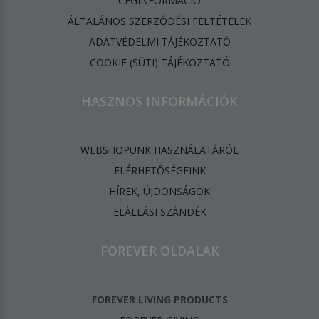
CÉGINFORMÁCIÓ
ÁLTALÁNOS SZERZŐDÉSI FELTÉTELEK
ADATVÉDELMI TÁJÉKOZTATÓ
​COOKIE (SÜTI) TÁJÉKOZTATÓ
HASZNOS INFORMÁCIÓK
WEBSHOPUNK HASZNÁLATÁRÓL
ELÉRHETŐSÉGEINK
HÍREK, ÚJDONSÁGOK
ELÁLLÁSI SZÁNDÉK
FOREVER OLDALAK
FOREVER LIVING PRODUCTS