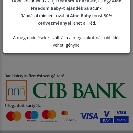
Dobd kosaradba az új
Freedom 4 Pack-et
, és egy
Aloe
nettó 23.553 Ft értékű. A vásárlási
Freedom Baby-t ajándékba
adunk!
összeg eléréséhez kérjük hogy
Ráadásul minden további
Aloe Baby
most
50%
helyezzen még legalább 23.553 Ft
kedvezménnyel
lehet a Tiéd.
nettó összegben terméket a kosárba,
ebbe az összegbe nem számítanak
A megrendelések kiszállítása a megszokottnál több időt
bele az oktatási és segédanyagok
vehet igénybe.
Bankkártyás fizetési szolgáltató:
Elfogadott kártyák: