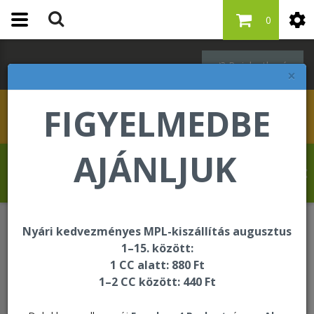
0
Bejelentkezés
×
FIGYELMEDBE
AJÁNLJUK
Hahn Martina üdvözli Önt a Forever Living
internetes áruházában!
Nyári kedvezményes MPL-kiszállítás augusztus
Regisztráció
1–15. között:
1 CC alatt: 880 Ft
1–2 CC között: 440 Ft
Regisztráció előtt kérjük, állítsa össze
első megrendelését, amely legalább