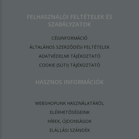
FELHASZNÁLÓI FELTÉTELEK ÉS
SZABÁLYZATOK
CÉGINFORMÁCIÓ
ÁLTALÁNOS SZERZŐDÉSI FELTÉTELEK
ADATVÉDELMI TÁJÉKOZTATÓ
​COOKIE (SÜTI) TÁJÉKOZTATÓ
HASZNOS INFORMÁCIÓK
WEBSHOPUNK HASZNÁLATÁRÓL
ELÉRHETŐSÉGEINK
HÍREK, ÚJDONSÁGOK
ELÁLLÁSI SZÁNDÉK