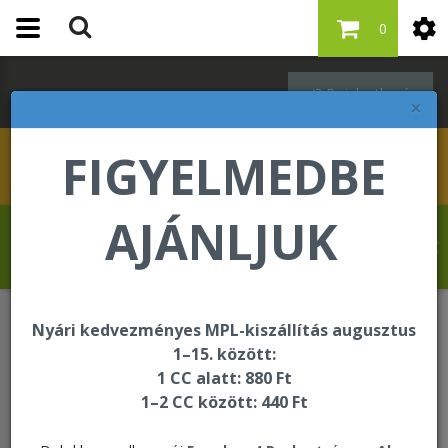
0
Bejelentkezés
×
FIGYELMEDBE
AJÁNLJUK
Hahn Martina üdvözli Önt a Forever Living
internetes áruházában!
Nyári kedvezményes MPL-kiszállítás augusztus
Forever F.I.T.
F.I.T. kiegészítők
1–15. között:
1 CC alatt: 880 Ft
1–2 CC között: 440 Ft
F.I.T. kiegészítők