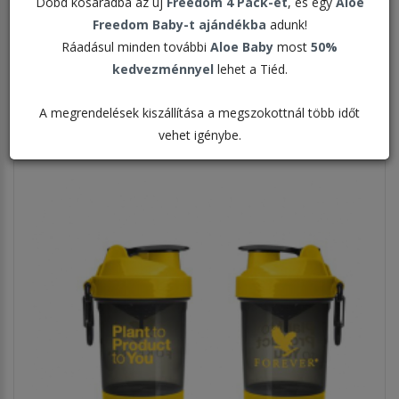
Dobd kosaradba az új
Freedom 4 Pack-et
, és egy
Aloe
Freedom Baby-t ajándékba
adunk!
Rendezés:
Ráadásul minden további
Aloe Baby
most
50%
kedvezménnyel
lehet a Tiéd.
Megjelenítve:
A megrendelések kiszállítása a megszokottnál több időt
vehet igénybe.