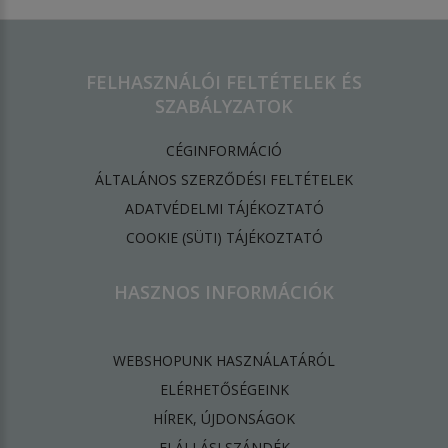
FELHASZNÁLÓI FELTÉTELEK ÉS
SZABÁLYZATOK
CÉGINFORMÁCIÓ
ÁLTALÁNOS SZERZŐDÉSI FELTÉTELEK
ADATVÉDELMI TÁJÉKOZTATÓ
​COOKIE (SÜTI) TÁJÉKOZTATÓ
HASZNOS INFORMÁCIÓK
WEBSHOPUNK HASZNÁLATÁRÓL
ELÉRHETŐSÉGEINK
HÍREK, ÚJDONSÁGOK
ELÁLLÁSI SZÁNDÉK