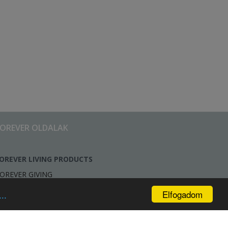
FOREVER OLDALAK
OREVER LIVING PRODUCTS
OREVER GIVING
Elfogadom
..