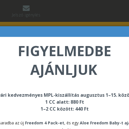
Jelszó igénylés
FIGYELMEDBE
AJÁNLJUK
n Martina üdvözli Önt a Forever Living internetes áru
ári kedvezményes MPL-kiszállítás augusztus 1–15. közö
1 CC alatt: 880 Ft
1–2 CC között: 440 Ft
elentkezés
aradba az új
Freedom 4 Pack-et
, és egy
Aloe Freedom Baby-t a