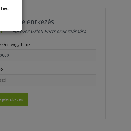
Tiéd.
Bejelentkezés
.
Forever Üzleti Partnerek számára
szám vagy E-mail
zó