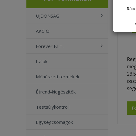
Ráad
ÚJDONSÁG
AKCIÓ
Forever F.I.T.
Regi
Italok
meg
23.5
Méhészeti termékek
öss
seg
Étrend-kiegészítők
Testsúlykontroll
Fo
Egységcsomagok