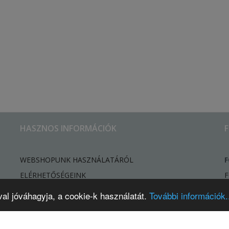
HASZNOS INFORMÁCIÓK
WEBSHOPUNK HASZNÁLATÁRÓL
F
ELÉRHETŐSÉGEINK
F
HÍREK, ÚJDONSÁGOK
val jóváhagyja, a cookie-k használatát.
További információk..
ELÁLLÁSI SZÁNDÉK