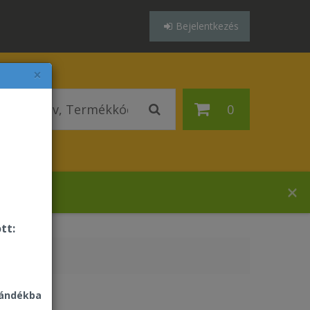
Bejelentkezés
×
0
házában!
tt:
jándékba