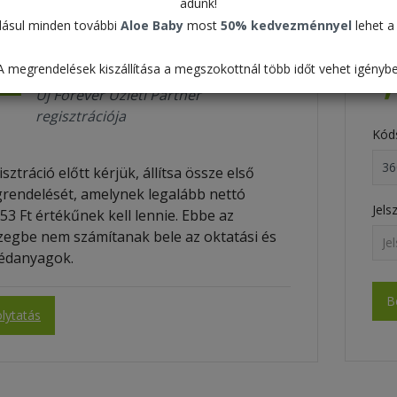
adunk!
ásul minden további
Aloe Baby
most
50% kedvezménnyel
lehet a 
Regisztráció
A megrendelések kiszállítása a megszokottnál több időt vehet igénybe
Új Forever Üzleti Partner
regisztrációja
Kód
sztráció előtt kérjük, állítsa össze első
rendelését, amelynek legalább nettó
Jels
53 Ft értékűnek kell lennie. Ebbe az
zegbe nem számítanak bele az oktatási és
édanyagok.
lytatás