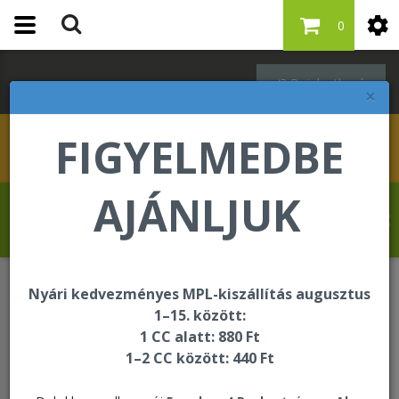
0
Bejelentkezés
×
FIGYELMEDBE
AJÁNLJUK
Hahn Martina üdvözli Önt a Forever Living
internetes áruházában!
Nyári kedvezményes MPL-kiszállítás augusztus
Oktatási és segédanyagok
Könyv
1–15. között:
1 CC alatt: 880 Ft
1–2 CC között: 440 Ft
Könyv