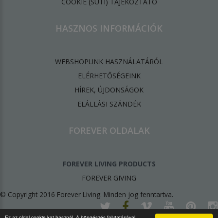
​COOKIE (SÜTI) TÁJÉKOZTATÓ
HASZNOS INFORMÁCIÓK
WEBSHOPUNK HASZNÁLATÁRÓL
ELÉRHETŐSÉGEINK
HÍREK, ÚJDONSÁGOK
ELÁLLÁSI SZÁNDÉK
FOREVER OLDALAK
FOREVER LIVING PRODUCTS
FOREVER GIVING
© Copyright 2016 Forever Living. Minden jog fenntartva.
Ez az oldal cookie-kat használ. A böngészés folytatásával