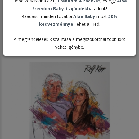
Dobd kosaradba az új
Freedom 4 Pack-et
, és egy
Aloe
Freedom Baby-t ajándékba
adunk!
Rendezés:
Ráadásul minden további
Aloe Baby
most
50%
kedvezménnyel
lehet a Tiéd.
Megjelenítve:
A megrendelések kiszállítása a megszokottnál több időt
vehet igénybe.