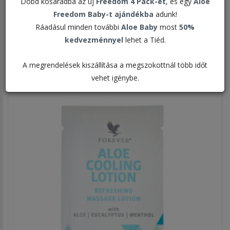
Dobd kosaradba az új
Freedom 4 Pack-et
, és egy
Aloe
Freedom Baby-t ajándékba
adunk!
Rendezés:
Ráadásul minden további
Aloe Baby
most
50%
kedvezménnyel
lehet a Tiéd.
Megjelenítve:
A megrendelések kiszállítása a megszokottnál több időt
vehet igénybe.