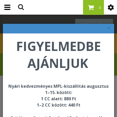
0
Bejelentkezés
×
FIGYELMEDBE
AJÁNLJUK
Hahn Martina üdvözli Önt a Forever Living
internetes áruházában!
Nyári kedvezményes MPL-kiszállítás augusztus
Oktatási és segédanyagok
Termékminták
1–15. között:
1 CC alatt: 880 Ft
1–2 CC között: 440 Ft
Termékminták