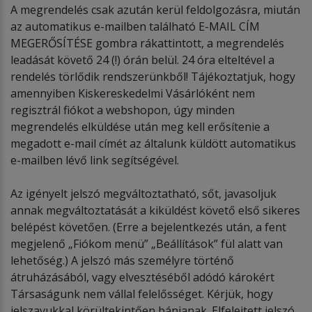
A megrendelés csak azután kerül feldolgozásra, miután
az automatikus e-mailben található E-MAIL CÍM
MEGERŐSÍTÉSE gombra rákattintott, a megrendelés
leadását követő 24 (!) órán belül. 24 óra elteltével a
rendelés törlődik rendszerünkből! Tájékoztatjuk, hogy
amennyiben Kiskereskedelmi Vásárlóként nem
regisztrál fiókot a webshopon, úgy minden
megrendelés elküldése után meg kell erősítenie a
megadott e-mail címét az általunk küldött automatikus
e-mailben lévő link segítségével.
Az igényelt jelszó megváltoztatható, sőt, javasoljuk
annak megváltoztatását a kiküldést követő első sikeres
belépést követően. (Erre a bejelentkezés után, a fent
megjelenő „Fiókom menü” „Beállítások” fül alatt van
lehetőség.) A jelszó más személyre történő
átruházásából, vagy elvesztéséből adódó károkért
Társaságunk nem vállal felelősséget. Kérjük, hogy
jelszavukkal körültekintően bánjanak. Elfelejtett jelszó