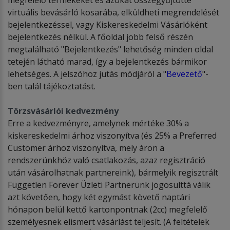
virtuális bevásárló kosarába, elküldheti megrendelését
bejelentkezéssel, vagy Kiskereskedelmi Vásárlóként
bejelentkezés nélkül. A főoldal jobb felső részén
megtalálható "Bejelentkezés" lehetőség minden oldal
tetején látható marad, így a bejelentkezés bármikor
lehetséges. A jelszóhoz jutás módjáról a "
Bevezető
"-
ben talál tájékoztatást.
T
ö
rzsvásárl
ó
i kedvezm
é
ny
Erre a kedvezményre, amelynek mértéke 30% a
kiskereskedelmi árhoz viszonyítva (és 25% a Preferred
Customer árhoz viszonyítva, mely áron a
rendszerünkhöz való csatlakozás, azaz regisztráció
után vásárolhatnak partnereink), bármelyik regisztrált
Független Forever Üzleti Partnerünk jogosulttá válik
azt követően, hogy két egymást követő naptári
hónapon belül kettő kartonpontnak (2cc) megfelelő
személyesnek elismert vásárlást teljesít. (A feltételek