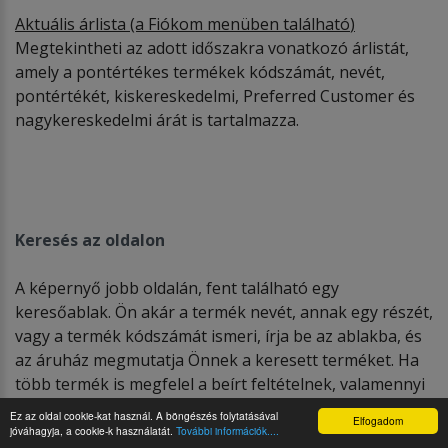
Aktu
ális á
rlista (a Fi
ó
kom menüben találhat
ó
)
Megtekintheti az adott időszakra vonatkozó árlistát,
amely a pontértékes termékek kódszámát, nevét,
pontértékét, kiskereskedelmi, Preferred Customer és
nagykereskedelmi árát is tartalmazza.
Keresés az oldalon
A képernyő jobb oldalán, fent található egy
keresőablak. Ön akár a termék nevét, annak egy részét,
vagy a termék kódszámát ismeri, írja be az ablakba, és
az áruház megmutatja Önnek a keresett terméket. Ha
több termék is megfelel a beírt feltételnek, valamennyi
megjelenik, egymás alatt. Közülük kiválasztható a
Ez az oldal cookie-kat használ. A böngészés folytatásával
Elfogadom
keresett termék. Minél pontosabban adja meg a
jóváhagyja, a cookie-k használatát.
További információk....