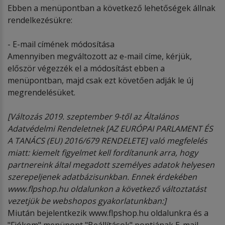
Ebben a menüpontban a következő lehetőségek állnak
rendelkezésükre:
- E-mail címének módosítása
Amennyiben megváltozott az e-mail címe, kérjük,
először végezzék el a módosítást ebben a
menüpontban, majd csak ezt követően adják le új
megrendelésüket.
[V
áltozás 2019. szeptember 9-től az Általános
Adatv
é
delmi Rendeletnek [AZ EURÓ
PAI PARLAMENT
É
S
A TANÁ
CS (EU) 2016/679 RENDELETE] val
ó megfelel
é
s
miatt: kiemelt figyelmet kell fordítanunk arra, hogy
partnereink által megadott szem
é
lyes adatok helyesen
szerepeljenek adatbázisunkban. Ennek
é
rdek
é
ben
www.flpshop.hu oldalunkon a k
ö
vetkező változtatást
vezetjük be webshopos gyakorlatunkban:]
Miután bejelentkezik www.flpshop.hu oldalunkra és a
"Fiókom" menüpont "Beállítások" pontjának E-mail