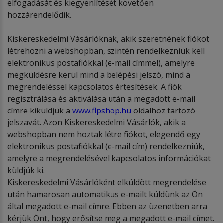
elfogadását és kiegyenlítését követően
hozzárendelődik.
Kiskereskedelmi Vásárlóknak, akik szeretnének fiókot
létrehozni a webshopban, szintén rendelkezniük kell
elektronikus postafiókkal (e-mail címmel), amelyre
megküldésre kerül mind a belépési jelszó, mind a
megrendeléssel kapcsolatos értesítések. A fiók
regisztrálása és aktiválása után a megadott e-mail
címre kiküldjük a
www.flpshop.hu
oldalhoz tartozó
jelszavát. Azon Kiskereskedelmi Vásárlók, akik a
webshopban nem hoztak létre fiókot, elegendő egy
elektronikus postafiókkal (e-mail cím) rendelkezniük,
amelyre a megrendelésével kapcsolatos információkat
küldjük ki.
Kiskereskedelmi Vásárlóként elküldött megrendelése
után hamarosan automatikus e-mailt küldünk az Ön
által megadott e-mail címre. Ebben az üzenetben arra
kérjük Önt, hogy erősítse meg a megadott e-mail címet.