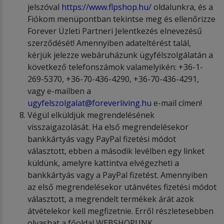
jelszóval
https://www.flpshop.hu/
oldalunkra, és a
Fiókom menüpontban tekintse meg és ellenőrizze
Forever Üzleti Partneri Jelentkezés elnevezésű
szerződését! Amennyiben adateltérést talál,
kérjük jelezze webáruházunk ügyfélszolgálatán a
következő telefonszámok valamelyikén: +36-1-
269-5370, +36-70-436-4290, +36-70-436-4291,
vagy e-mailben a
ugyfelszolgalat@foreverliving.hu
e-mail címen!
Végül elküldjük megrendelésének
visszaigazolását. Ha első megrendelésekor
bankkártyás vagy PayPal fizetési módot
választott, ebben a második levélben egy linket
küldünk, amelyre kattintva elvégezheti a
bankkártyás vagy a PayPal fizetést. Amennyiben
az első megrendelésekor utánvétes fizetési módot
választott, a megrendelt termékek árát azok
átvételekor kell megfizetnie. Erről részletesebben
olvashat a főoldal WEBSHOPUNK