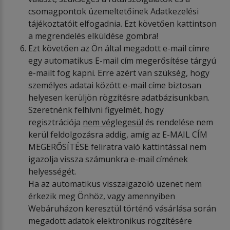
csomagpontok üzemeltetőinek Adatkezelési
tájékoztatóit elfogadnia. Ezt követően kattintson
a megrendelés elküldése gombra!
Ezt követően az Ön által megadott e-mail címre
egy automatikus E-mail cím megerősítése tárgyú
e-mailt fog kapni. Erre azért van szükség, hogy
személyes adatai között e-mail címe biztosan
helyesen kerüljön rögzítésre adatbázisunkban.
Szeretnénk felhívni figyelmét, hogy
regisztrációja
nem v
é
glegesül
és rendelése nem
kerül feldolgozásra addig, amíg az E-MAIL CÍM
MEGERŐSÍTÉSE feliratra való kattintással nem
igazolja vissza számunkra e-mail címének
helyességét.
Ha az automatikus visszaigazoló üzenet nem
érkezik meg Önhöz, vagy amennyiben
Webáruházon keresztül történő vásárlása során
megadott adatok elektronikus rögzítésére