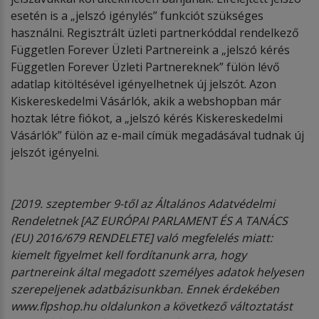
esetén is a „jelszó igénylés” funkciót szükséges
használni. Regisztrált üzleti partnerkóddal rendelkező
Független Forever Üzleti Partnereink a „jelszó kérés
Független Forever Üzleti Partnereknek” fülön lévő
adatlap kitöltésével igényelhetnek új jelszót. Azon
Kiskereskedelmi Vásárlók, akik a webshopban már
hoztak létre fiókot, a „jelszó kérés Kiskereskedelmi
Vásárlók” fülön az e-mail címük megadásával tudnak új
jelszót igényelni.
[2019. szeptember 9-től az Általános Adatvédelmi
Rendeletnek [AZ EURÓPAI PARLAMENT ÉS A TANÁCS
(EU) 2016/679 RENDELETE] való megfelelés miatt:
kiemelt figyelmet kell fordítanunk arra, hogy
partnereink által megadott személyes adatok helyesen
szerepeljenek adatbázisunkban. Ennek érdekében
www.flpshop.hu oldalunkon a következő változtatást