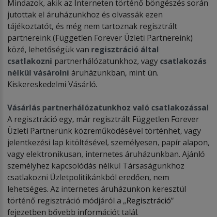
Mindazok, akik az Interneten történő böngészés során
jutottak el áruházunkhoz és olvassák ezen
tájékoztatót, és még nem tartoznak regisztrált
partnereink (Független Forever Üzleti Partnereink)
közé, lehetőségük van
regisztráció által
csatlakozni
partnerhálózatunkhoz, vagy
csatlakozás
nélkül vásárolni
áruházunkban, mint ún.
Kiskereskedelmi Vásárló.
Vásárlás
partnerhálózatunkhoz
való
c
satlakozás
sal
A regisztráció egy, már regisztrált Független Forever
Üzleti Partnerünk közreműködésével történhet, vagy
jelentkezési lap kitöltésével, személyesen, papír alapon,
vagy elektronikusan, internetes áruházunkban. Ajánló
személyhez kapcsolódás nélkül Társaságunkhoz
csatlakozni Üzletpolitikánkból eredően, nem
lehetséges. Az internetes áruházunkon keresztül
történő regisztráció módjáról a „
Regisztráció
”
fejezetben bővebb információt talál.