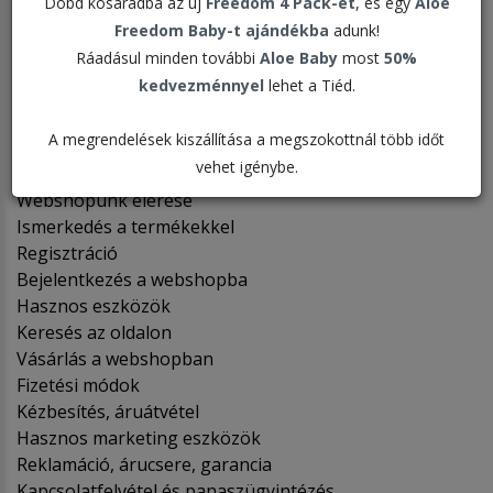
HASZNÁLATÁRÓL
Dobd kosaradba az új
Freedom 4 Pack-et
, és egy
Aloe
Freedom Baby-t ajándékba
adunk!
Ráadásul minden további
Aloe Baby
most
50%
A FOREVER LIVING PRODUCTS MAGYARORSZÁG KFT
kedvezménnyel
lehet a Tiéd.
WEBSHOPUNK HASZNÁLATÁRÓL
A megrendelések kiszállítása a megszokottnál több időt
Bevezető
vehet igénybe.
Nemzetközi Üzletpolitika elérése
Webshopunk elérése
Ismerkedés a termékekkel
Regisztráció
Bejelentkezés a webshopba
Hasznos eszközök
Keresés az oldalon
Vásárlás a webshopban
Fizetési módok
Kézbesítés, áruátvétel
Hasznos marketing eszközök
Reklamáció, árucsere, garancia
Kapcsolatfelvétel és panaszügyintézés