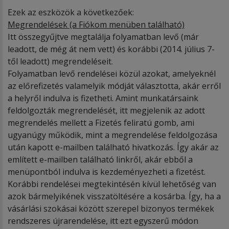
Ezek az eszközök a következőek:
Megrendelések
(a Fi
ó
kom menü
ben
található)
Itt összegyűjtve megtalálja folyamatban levő (már
leadott, de még át nem vett) és korábbi (2014. július 7-
től leadott) megrendeléseit.
Folyamatban levő rendelései közül azokat, amelyeknél
az előrefizetés valamelyik módját választotta, akár erről
a helyről indulva is fizetheti. Amint munkatársaink
feldolgozták megrendelését, itt megjelenik az adott
megrendelés mellett a Fizetés feliratú gomb, ami
ugyanúgy működik, mint a megrendelése feldolgozása
után kapott e-mailben található hivatkozás. Így akár az
említett e-mailben található linkről, akár ebből a
menüpontból indulva is kezdeményezheti a fizetést.
Korábbi rendelései megtekintésén kívül lehetőség van
azok bármelyikének visszatöltésére a kosárba. Így, ha a
vásárlási szokásai között szerepel bizonyos termékek
rendszeres újrarendelése, itt ezt egyszerű módon