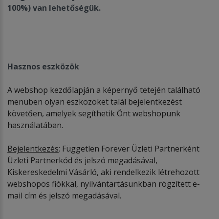
100%) van lehetős
é
gük.
Hasznos eszközök
A webshop kezdőlapján a képernyő tetején található
menüben olyan eszközöket talál bejelentkezést
követően, amelyek segíthetik Önt webshopunk
használatában.
Bejelentkez
é
s
: Független Forever Üzleti Partnerként
Üzleti Partnerkód és jelszó megadásával,
Kiskereskedelmi Vásárló, aki rendelkezik létrehozott
webshopos fiókkal, nyilvántartásunkban rögzített e-
mail cím és jelszó megadásával.