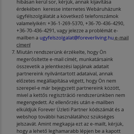
hibásan kerül sor, kérjük, annak kijavítása
érdekében keresse internetes Webáruházunk
ügyfélszolgálatát a következő telefonszámok
valamelyikén: +36-1-269-5370, +36-70-436-4290,
+36-70-436-4291, vagy jelezze a problémát e-
mailben a
ugyfelszolgalat@foreverliving.hu
e-mail
cí
men!
Miután rendszerünk érzékelte, hogy Ön
megerősítette e-mail címét, munkatársaink
összevetik a jelentkezési lapjának adatait
partnereink nyilvántartott adataival, annak
előzetes megállapítása végett, hogy Ön nem
szerepel-e már bejegyzett partnereink között,
mivel a kettős regisztráció rendszerünkben nem
megengedett. Az ellenőrzés után e-mailben
elküldjük Forever Üzleti Partner kódszámát és a
webshop további használatához szükséges
jelszavát. Amint megkapja ezt az e-mailt, kérjük,
hogy a lehető leghamarabb lépjen be a kapott