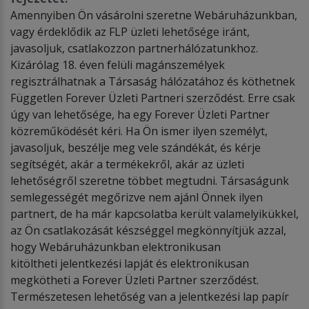
Amennyiben Ön vásárolni szeretne Webáruházunkban,
vagy érdeklődik az FLP üzleti lehetősége iránt,
javasoljuk, csatlakozzon partnerhálózatunkhoz.
Kizárólag 18. éven felüli magánszemélyek
regisztrálhatnak a Társaság hálózatához és köthetnek
Független Forever Üzleti Partneri szerződést. Erre csak
úgy van lehetősége, ha egy Forever Üzleti Partner
közreműködését kéri. Ha Ön ismer ilyen személyt,
javasoljuk, beszélje meg vele szándékát, és kérje
segítségét, akár a termékekről, akár az üzleti
lehetőségről szeretne többet megtudni. Társaságunk
semlegességét megőrizve nem ajánl Önnek ilyen
partnert, de ha már kapcsolatba került valamelyikükkel,
az Ön csatlakozását készséggel megkönnyítjük azzal,
hogy Webáruházunkban elektronikusan
kitöltheti jelentkezési lapját és elektronikusan
megkötheti a Forever Üzleti Partner szerződést.
Természetesen lehetőség van a jelentkezési lap papír