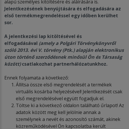
alapú személyes kitöltésére és aláírására is.
Jelentkez
é
s
é
nek benyújtására
é
s elfogadására az
első term
é
kmegrendel
é
ssel egy időben kerülhet
sor.
A jelentkez
é
si lap kit
ö
lt
é
s
é
vel
é
s
elfogadásá
val
(amely a Polgári T
ö
rv
é
nyk
ö
nyvről
sz
ó
ló 2013.
é
vi V. t
ö
rv
é
ny (Ptk.) alapján elektronikus
úton t
ö
rt
é
nő szerződ
é
snek minősül Ön
é
s Társasá
g
k
ö
z
ö
tt)
csatlakozhat partnerhál
ó
zatunkhoz.
Ennek folyamata a következő:
Állítsa össze első megrendelését a termékek
virtuális kosárba helyezésével! Jelentkezését csak
első megrendelésével együtt fogadjuk el.
Töltse ki a következő oldalon található űrlapot! Az
adatok között meg kell jelölnie annak a
személynek a nevét és azonosító számát, akinek
közreműködésével Ön kapcsolatba került