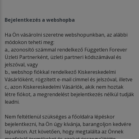
Bejelentkezés a webshopba
Ha Ön vásárolni szeretne webshopunkban, az alábbi
módokon teheti meg:
a., azonosító számmal rendelkező Független Forever
Üzleti Partnerként, üzleti partneri kódszámával és
jelszóval, vagy
b., webshop fiókkal rendelkező Kiskereskedelmi
Vásárlóként, rögzített e-mail címmel és jelszóval, illetve
c., azon Kiskereskedelmi Vásárlók, akik nem hoztak
létre fiókot, a megrendelést bejelentkezés nélkül tudják
leadni.
Nem feltétlenül szükséges a főoldalra lépéskor
bejelentkezni, ha Ön úgy kívánja, barangoljon kedvére
lapunkon. Azt követően, hogy megtalálta az Önnek
megfelelő termékeket és azokat összegyűjtötte