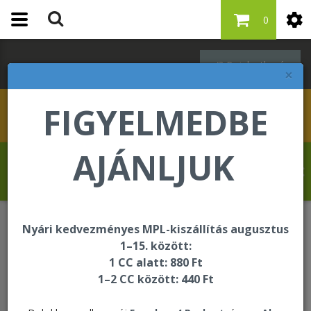
0
Bejelentkezés
×
FIGYELMEDBE
AJÁNLJUK
Hahn Martina üdvözli Önt a Forever Living
internetes áruházában!
Nyári kedvezményes MPL-kiszállítás augusztus
WEBSHOPUNK HASZNÁLATÁRÓL
1–15. között:
1 CC alatt: 880 Ft
1–2 CC között: 440 Ft
WEBSHOPUNK