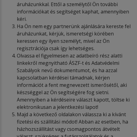
áruházunkkal. Ettől a személytől Ön további
információkat és segítséget kaphat, amennyiben
kéri.
Ha Ön nem egy partnerünk ajánlására kereste fel
áruházunkat, kérjük, ismeretségi körében
keressen egy ilyen személyt, mivel az Ön
regisztrációja csak így lehetséges.
Olvassa el figyelmesen az adatbeíró rész alatti
linkekről megnyitható ÁSZF-t és Adatvédelmi
Szabályok nevű dokumentumot, és ha azzal
kapcsolatban kérdései támadnak, kérjen
információt a fent megnevezett ismerősétől, aki
készséggel az Ön segítségére fog sietni.
Amennyiben a kérdéseire választ kapott, töltse ki
elektronikusan a jelentkezési lapot!
Majd a következő oldalakon válassza ki a kívánt
fizetési és szállítási módot! Abban az esetben, ha
házhozszállítást vagy csomagpontos átvételt
választ, szükséges a futárszolgálatok és a