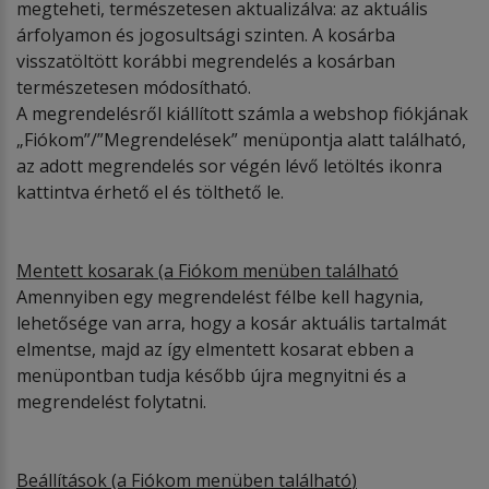
megteheti, természetesen aktualizálva: az aktuális
árfolyamon és jogosultsági szinten. A kosárba
visszatöltött korábbi megrendelés a kosárban
természetesen módosítható.
A megrendelésről kiállított számla a webshop fiókjának
„Fiókom”/”Megrendelések” menüpontja alatt található,
az adott megrendelés sor végén lévő letöltés ikonra
kattintva érhető el és tölthető le.
Mentett kosarak (a Fi
ó
kom menüben találhat
ó
Amennyiben egy megrendelést félbe kell hagynia,
lehetősége van arra, hogy a kosár aktuális tartalmát
elmentse, majd az így elmentett kosarat ebben a
menüpontban tudja később újra megnyitni és a
megrendelést folytatni.
Beállítások (a Fi
ó
kom menüben találhat
ó
)