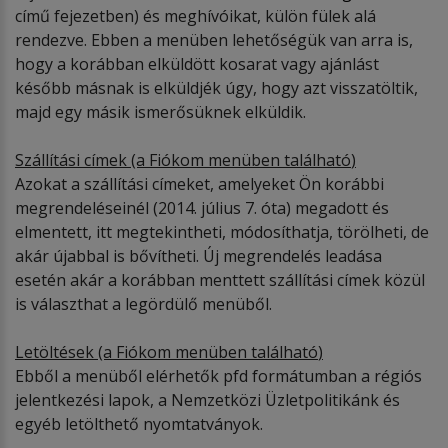
című fejezetben) és meghívóikat, külön fülek alá
rendezve. Ebben a menüben lehetőségük van arra is,
hogy a korábban elküldött kosarat vagy ajánlást
később másnak is elküldjék úgy, hogy azt visszatöltik,
majd egy másik ismerősüknek elküldik.
Szállítá
si c
ímek (a Fi
ó
kom menüben találhat
ó
)
Azokat a szállítási címeket, amelyeket Ön korábbi
megrendeléseinél (2014. július 7. óta) megadott és
elmentett, itt megtekintheti, módosíthatja, törölheti, de
akár újabbal is bővítheti. Új megrendelés leadása
esetén akár a korábban menttett szállítási címek közül
is választhat a legördülő menüből.
Letöltések
(a Fi
ó
kom menüben találhat
ó
)
Ebből a menüből elérhetők pfd formátumban a régiós
jelentkezési lapok, a Nemzetközi Üzletpolitikánk és
egyéb letölthető nyomtatványok.