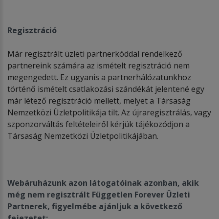
Regisztráció
Már regisztrált üzleti partnerkóddal rendelkező
partnereink számára az ismételt regisztráció nem
megengedett. Ez ugyanis a partnerhálózatunkhoz
történő ismételt csatlakozási szándékát jelentené egy
már létező regisztráció mellett, melyet a Társaság
Nemzetközi Üzletpolitikája tilt. Az újraregisztrálás, vagy
szponzorváltás feltételeiről kérjük tájékozódjon a
Társaság Nemzetközi Üzletpolitikájában.
Webáruházunk azon látogat
ó
inak azonban, akik
m
é
g nem regisztrá
lt F
üggetlen Forever
Ü
zleti
Partnerek, figyelm
é
be ajánljuk a k
ö
vetkező
fejezetet: