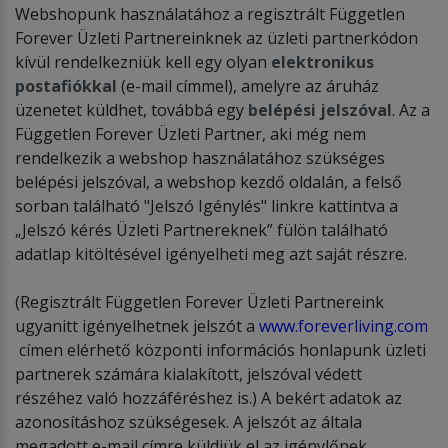
Webshopunk használatához a regisztrált Független
Forever Üzleti Partnereinknek az üzleti partnerkódon
kívül rendelkezniük kell egy olyan
elektronikus
postafiókkal
(e-mail címmel), amelyre az áruház
üzenetet küldhet, továbbá egy
belépési jelszóval
. Az a
Független Forever Üzleti Partner, aki még nem
rendelkezik a webshop használatához szükséges
belépési jelszóval, a webshop kezdő oldalán, a felső
sorban található "Jelszó Igénylés" linkre kattintva a
„Jelszó kérés Üzleti Partnereknek” fülön található
adatlap kitöltésével igényelheti meg azt saját részre.
(Regisztrált Független Forever Üzleti Partnereink
ugyanitt igényelhetnek jelszót a
www.foreverliving.com
címen elérhető központi információs honlapunk üzleti
partnerek számára kialakított, jelszóval védett
részéhez való hozzáféréshez is.) A bekért adatok az
azonosításhoz szükségesek. A jelszót az általa
megadott e-mail címre küldjük el az igénylőnek.