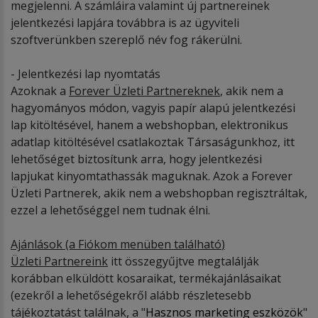
megjelenni. A számláira valamint új partnereinek
jelentkezési lapjára továbbra is az ügyviteli
szoftverünkben szereplő név fog rákerülni.
- Jelentkezési lap nyomtatás
Azoknak a
Forever
Ü
zleti Partnereknek
, akik nem a
hagyományos módon, vagyis papír alapú jelentkezési
lap kitöltésével, hanem a webshopban, elektronikus
adatlap kitöltésével csatlakoztak Társaságunkhoz, itt
lehetőséget biztosítunk arra, hogy jelentkezési
lapjukat kinyomtathassák maguknak. Azok a Forever
Üzleti Partnerek, akik nem a webshopban regisztráltak,
ezzel a lehetőséggel nem tudnak élni.
Ajánlások (a Fi
ó
kom menüben találhat
ó
)
Ü
zleti Partnereink
itt összegyűjtve megtalálják
korábban elküldött kosaraikat, termékajánlásaikat
(ezekről a lehetőségekről alább részletesebb
tájékoztatást találnak, a "
Hasznos marketing eszközök
"