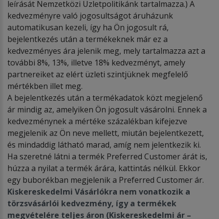
leírását Nemzetközi Üzletpolitikánk tartalmazza.) A
kedvezményre való jogosultságot áruházunk
automatikusan kezeli, így ha Ön jogosult rá,
bejelentkezés után a termékeknek már ez a
kedvezményes ára jelenik meg, mely tartalmazza azt a
további 8%, 13%, illetve 18% kedvezményt, amely
partnereiket az elért üzleti szintjüknek megfelelő
mértékben illet meg.
A bejelentkezés után a termékadatok közt megjelenő
ár mindig az, amelyiken Ön jogosult vásárolni. Ennek a
kedvezménynek a mértéke százalékban kifejezve
megjelenik az Ön neve mellett, miután bejelentkezett,
és mindaddig látható marad, amíg nem jelentkezik ki.
Ha szeretné látni a termék Preferred Customer árát is,
húzza a nyilat a termék árára, kattintás nélkül. Ekkor
egy buborékban megjelenik a Preferred Customer ár.
Kiskereskedelmi Vásárl
ó
kra nem vonatkozik a
t
ö
rzsvásárl
ó
i kedvezm
é
ny, így a term
é
kek
megv
é
tel
é
re teljes áron (Kiskereskedelmi ár –