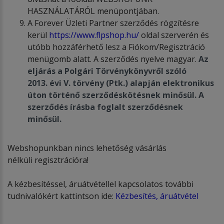
HASZNÁLATÁRÓL menüpontjában.
A Forever Üzleti Partner szerződés rögzítésre
kerül
https://www.flpshop.hu/
oldal szerverén és
utóbb hozzáférhető lesz a Fiókom/Regisztráció
menügomb alatt. A szerződés nyelve magyar.
Az
eljárás a Polgári T
ö
rv
é
nyk
ö
nyvről sz
ó
ló
2013.
é
vi V. t
ö
rv
é
ny (Ptk.) alapján elektronikus
úton t
ö
rt
é
nő szerződ
é
sk
ö
t
é
snek minősül. A
szerződ
é
s írásba foglalt szerződ
é
snek
minősü
l.
Webshopunkban nincs lehetőség vásárlás
nélküli regisztrációra!
A kézbesítéssel, áruátvétellel kapcsolatos további
tudnivalókért kattintson ide:
Kézbesítés, áruátvétel