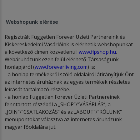
Webshopunk elérése
Regisztrált Független Forever Üzleti Partnereink és
Kiskereskedelmi Vásárlóink is elérhetik webshopunkat
a következő címen közvetlenül:
www.flpshop.hu
.
Webáruházunk ezen felül elérhető Társaságunk
honlapjáról (
www.foreverliving.com
) is:
- a honlap termékekről szóló oldalairól átirányítjuk Önt
az internetes áruháznak az egyes termékek részletes
leírását tartalmazó részébe.
- a honlap Független Forever Üzleti Partnereinek
fenntartott részéből a „SHOP”/”VÁSÁRLÁS”, a
„JOIN”/”CSATLAKOZÁS” és az „ABOUT”/”RÓLUNK”
menüpontokat választva az internetes áruházunk
magyar főoldalára jut.