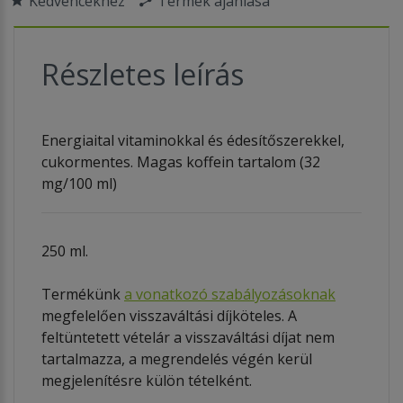
Kedvencekhez
Termék ajánlása
Részletes leírás
Energiaital vitaminokkal és édesítőszerekkel,
cukormentes. Magas koffein tartalom (32
mg/100 ml)
250 ml.
Termékünk
a vonatkozó szabályozásoknak
megfelelően visszaváltási díjköteles. A
feltüntetett vételár a visszaváltási díjat nem
tartalmazza, a megrendelés végén kerül
megjelenítésre külön tételként.