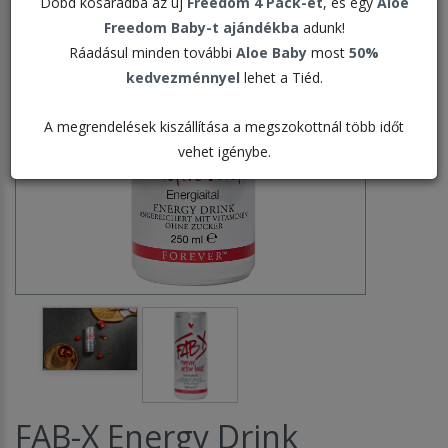
Dobd kosaradba az új
Freedom 4 Pack-et
, és egy
Aloe
Freedom Baby-t ajándékba
adunk!
Ráadásul minden további
Aloe Baby
most
50%
kedvezménnyel
lehet a Tiéd.
A megrendelések kiszállítása a megszokottnál több időt
vehet igénybe.
FAB-X Energy Drink