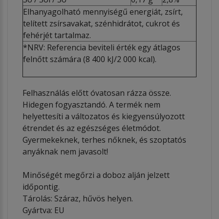
Elhanyagolható mennyiségű energiát, zsírt,
telített zsírsavakat, szénhidrátot, cukrot és
fehérjét tartalmaz.
*NRV: Referencia beviteli érték egy átlagos
felnőtt számára (8 400 kJ/2 000 kcal).
Felhasználás előtt óvatosan rázza össze.
Hidegen fogyasztandó. A termék nem
helyettesíti a változatos és kiegyensúlyozott
étrendet és az egészséges életmódot.
Gyermekeknek, terhes nőknek, és szoptatós
anyáknak nem javasolt!
Minőségét megőrzi a doboz alján jelzett
időpontig.
Tárolás: Száraz, hűvös helyen.
Gyártva: EU