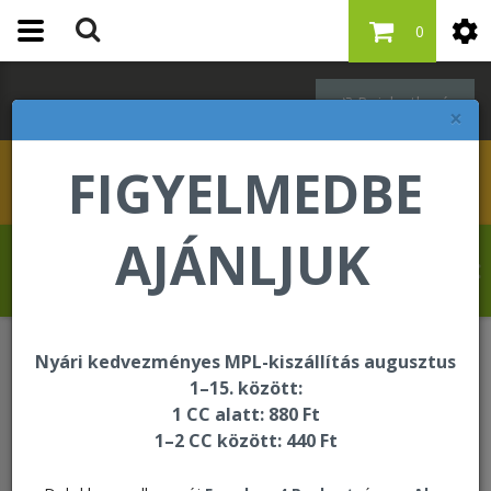
0
Bejelentkezés
×
FIGYELMEDBE
AJÁNLJUK
Hahn Martina üdvözli Önt a Forever Living
internetes áruházában!
Nyári kedvezményes MPL-kiszállítás augusztus
Italok
FAB-X Energy Drink
1–15. között:
1 CC alatt: 880 Ft
1–2 CC között: 440 Ft