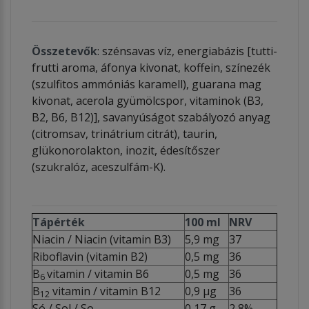
Összetevők
: szénsavas víz, energiabázis [tutti-
frutti aroma, áfonya kivonat, koffein, színezék
(szulfitos ammóniás karamell), guarana mag
kivonat, acerola gyümölcspor, vitaminok (B3,
B2, B6, B12)], savanyúságot szabályozó anyag
(citromsav, trinátrium citrát), taurin,
glükonorolakton, inozit, édesítőszer
(szukralóz, aceszulfám-K).
Tápérték
100 ml
NRV
Niacin / Niacin (vitamin B3)
5,9 mg
37
Riboflavin (vitamin B2)
0,5 mg
36
B
vitamin / vitamin B6
0,5 mg
36
6
B
vitamin / vitamin B12
0,9 μg
36
12
Só / Sol / So
0,17 g
2,8%