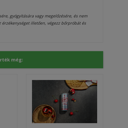
sére, gyógyítására vagy megelőzésére, és nem
az érzékenységet illetően, végezz bőrpróbát és
érték még: