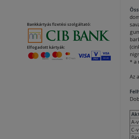
Öss
dome
sav
Bankkártyás fizetési szolgáltató:
gumi
bar
(cin
Elfogadott kártyák:
nigr
* a 
Az a
Fel
Dob
Akt
A-v
C-v
Bio