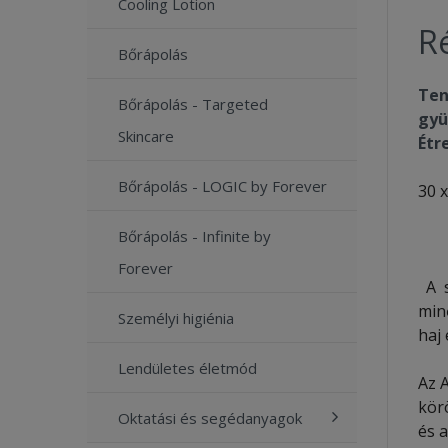
Cooling Lotion
Ré
Bőrápolás
Ten
Bőrápolás - Targeted
gyü
Skincare
Étr
Bőrápolás - LOGIC by Forever
30 x
Bőrápolás - Infinite by
Forever
A s
minő
Személyi higiénia
haj
Lendületes életmód
Az A
kör
Oktatási és segédanyagok
és 