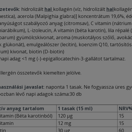
zetevők
: hidrolizált
hal
kollagén (víz, hidrolizált
hal
kollagé
stica), acerola (Malpighia glabra)] koncentrátum 19,6%, édesít
anyúságot szabályozó anyag (citromsav), C vitamin (nátrium 
arábikum), L-izoleucin, A vitamin (béta karotin), lila répal
barum) gyümölcskivonat, aroma (muskotályos szőlő, avokádó),
k glükonát), emulgeálószer (lecitin), koenzim Q10, tartósító
um) kivonat, biotin (D-biotin)
napi adag <1 mg (-)-epigallocatechin-3-gallátot tartalmaz.
llergén összetevők kiemelten jelölve.
használási javaslat
: naponta 1 tasak. Ne fogyassza üres g
ozban lévő napi adagok száma:30 db
ív anyag tartalom
1 tasak (15 ml)
NRV%
itamin (Béta karotinból)
120 µg
15
itamin
12 mg
15
tin
30 µg
60