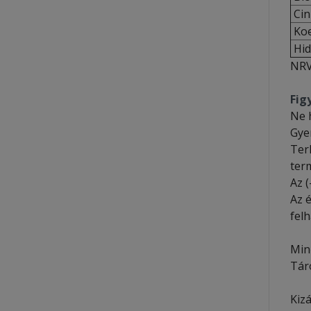
Cin
Koe
Hid
NRV
Fig
Ne 
Gye
Ter
ter
Az (
Az 
fel
Min
Tár
Kiz