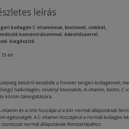
szletes leírás
geri kollagén C vitaminnal, biotinnel, cinkkel,
mölcslé koncentrátummal, édesítőszerrel
end- kiegészítő
 15 ml
zépség belülről kezdődik a Forever tengeri kollagénnel, m
ségű halkollagén, növényi kivonatok, A-vitamin, biotin, C-v
 és köröm támogatására.
 vitamin és a cink hozzájárul a bőr normál állapotának fenn
öm egészségét. A C-vitamin hozzájárul a normál kollagén ké
a csontozat normál állapotának fenntartásához.