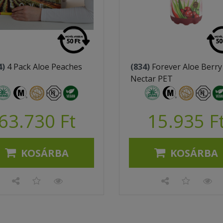
4)
4 Pack Aloe Peaches
(834)
Forever Aloe Berry
Nectar PET
63.730 Ft
15.935 F
KOSÁRBA
KOSÁRBA