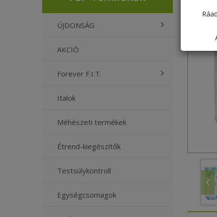
Ráad
ÚJDONSÁG
AKCIÓ
Forever F.I.T.
Italok
Méhészeti termékek
Étrend-kiegészítők
Testsúlykontroll
Egységcsomagok