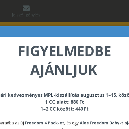
Jelszó igénylés
FIGYELMEDBE
AJÁNLJUK
n Martina üdvözli Önt a Forever Living internetes áru
ári kedvezményes MPL-kiszállítás augusztus 1–15. közö
1 CC alatt: 880 Ft
1–2 CC között: 440 Ft
For
aradba az új
Freedom 4 Pack-et
, és egy
Aloe Freedom Baby-t a