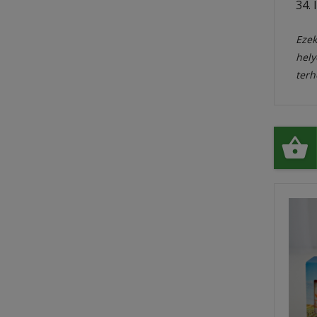
34. 
Ezek
hely
terh