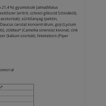
n 21,4 %) gyümölcslé [alma(Malus
őszer (eritrit, sztiviol glikozid Sztíviából),
aszkorbát), sűrítőanyag (pektin,
é (Daucus carota) koncentrátum, goji (Lycium
 zöldtea* (Camellia sinensis) kivonat, cink
szer (kálium szorbát), feketebors (Piper
yomorra!
*