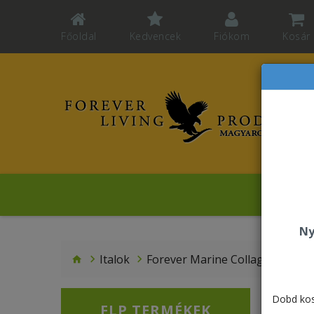
Főoldal
Kedvencek
Fiókom
Kosár
Hah
Ny
Italok
Forever Marine Collagen
Dobd kos
FLP TERMÉKEK