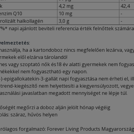
k
4,2 mg
42,4
nzim Q10
10 mg
-
rolizált halkollagén
3,0 g
-
%* napi ajánlott beviteli referencia érték felnőttek számára
yelmeztetés
:
használja, ha a kartondoboz nincs megfelelően lezárva, vagy 
rmekek elől elzárva tárolandó!
hes vagy szoptató nők és18 év alatti gyermekek nem fogyasz
mékekkel nem fogyasztható egy napon.
-)-epigallokatekin-3-gallát napi fogyasztása nem érheti el, i
étrend-kiegészítő nem helyettesíti a kiegyensúlyozott, vegy
használási javaslatban megadott mennyiséget ne lépje túl.
őségét megőrzi a doboz alján jelölt hónap végéig
olás: száraz, hűvös helyen
árólagos forgalmazó: Forever Living Products Magyarország