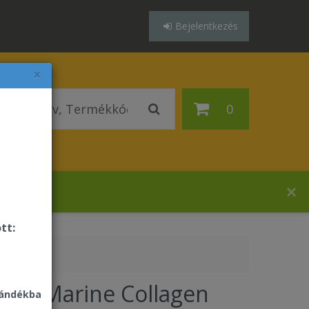
Bejelentkezés
×
0
házában!
tt:
ever Marine Collagen
jándékba