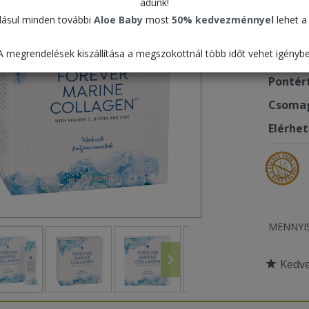
adunk!
41.5
ásul minden további
Aloe Baby
most
50% kedvezménnyel
lehet a 
A megrendelések kiszállítása a megszokottnál több időt vehet igénybe
Termék
Pontér
Csomag
Elérhe
MENNYI
Kedv