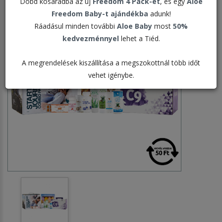
Dobd kosaradba az új
Freedom 4 Pack-et
, és egy
Aloe
Freedom Baby-t ajándékba
adunk!
Ráadásul minden további
Aloe Baby
most
50%
kedvezménnyel
lehet a Tiéd.
A megrendelések kiszállítása a megszokottnál több időt
vehet igénybe.