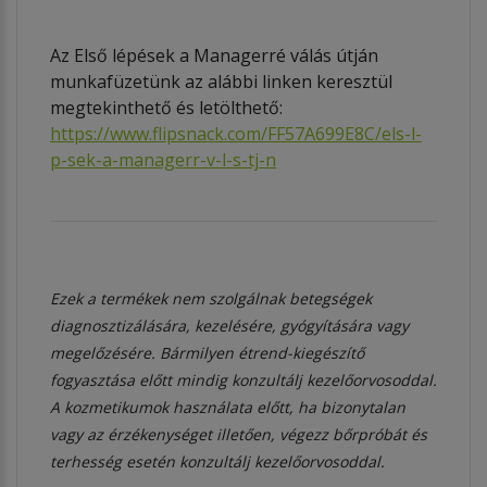
Az Első lépések a Managerré válás útján
munkafüzetünk az alábbi linken keresztül
megtekinthető és letölthető:
https://www.flipsnack.com/FF57A699E8C/els-l-
p-sek-a-managerr-v-l-s-tj-n
Ezek a termékek nem szolgálnak betegségek
diagnosztizálására, kezelésére, gyógyítására vagy
megelőzésére. Bármilyen étrend-kiegészítő
fogyasztása előtt mindig konzultálj kezelőorvosoddal.
A kozmetikumok használata előtt, ha bizonytalan
vagy az érzékenységet illetően, végezz bőrpróbát és
terhesség esetén konzultálj kezelőorvosoddal.