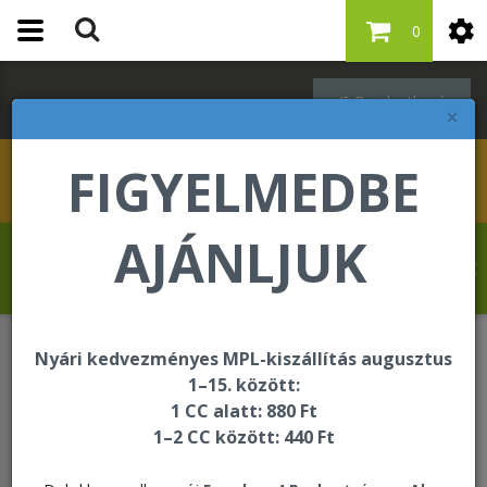
0
Bejelentkezés
×
FIGYELMEDBE
AJÁNLJUK
Hahn Martina üdvözli Önt a Forever Living
internetes áruházában!
Nyári kedvezményes MPL-kiszállítás augusztus
ÚJDONSÁG
Pontértékes újdonságok
1–15. között:
Start Your Journey Pak - Best Sellers C9
1 CC alatt: 880 Ft
1–2 CC között: 440 Ft
Chocolate