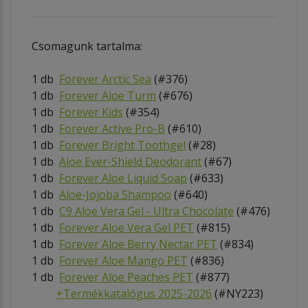
Csomagunk tartalma:
1 db
Forever Arctic Sea
(#376)
1 db
Forever Aloe Turm
(#676)
1 db
Forever Kids
(#354)
1 db
Forever Active Pro-B
(#610)
1 db
Forever Bright Toothgel
(#28)
1 db
Aloe Ever-Shield Deodorant
(#67)
1 db
Forever Aloe Liquid Soap
(#633)
1 db
Aloe-Jojoba Shampoo
(#640)
1 db
C9 Aloe Vera Gel - Ultra Chocolate
(#476)
1 db
Forever Aloe Vera Gel PET
(#815)
1 db
Forever Aloe Berry Nectar PET
(#834)
1 db
Forever Aloe Mango
PET
(#836)
1 db
Forever Aloe Peaches PET
(#877)
+
Termékkatalógus 2025-2026
(#NY223)