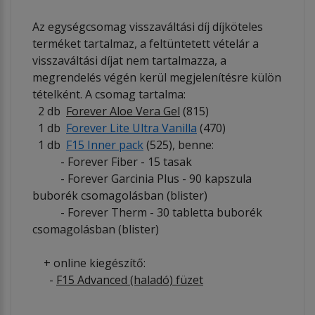
Az egységcsomag visszaváltási díj díjköteles
terméket tartalmaz, a feltüntetett vételár a
visszaváltási díjat nem tartalmazza, a
megrendelés végén kerül megjelenítésre külön
tételként. A csomag tartalma:
2 db
Forever Aloe Vera Gel
(815)
1 db
Forever Lite Ultra Vanilla
(470)
1 db
F15 Inner pack
(525), benne:
- Forever Fiber - 15 tasak
- Forever Garcinia Plus - 90 kapszula
buborék csomagolásban (blister)
- Forever Therm - 30 tabletta buborék
csomagolásban (blister)
+ online kiegészítő:
-
F15 Advanced (haladó) füzet