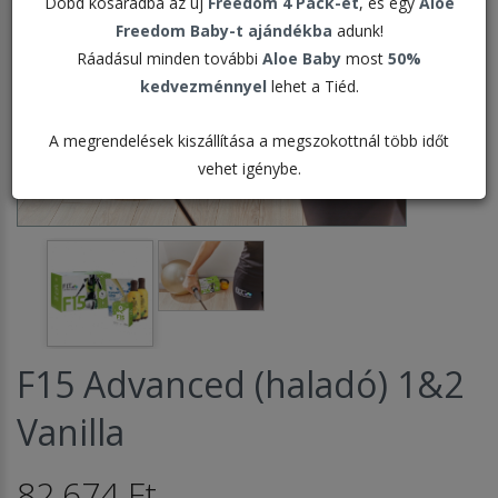
Dobd kosaradba az új
Freedom 4 Pack-et
, és egy
Aloe
Freedom Baby-t ajándékba
adunk!
Ráadásul minden további
Aloe Baby
most
50%
kedvezménnyel
lehet a Tiéd.
A megrendelések kiszállítása a megszokottnál több időt
vehet igénybe.
F15 Advanced (haladó) 1&2
Vanilla
82.674 Ft