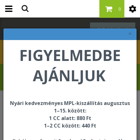
0
Bejelentkezés
×
FIGYELMEDBE
AJÁNLJUK
Hahn Martina üdvözli Önt a Forever Living
internetes áruházában!
Nyári kedvezményes MPL-kiszállítás augusztus
Forever F.I.T.
F15
1–15. között:
F15 Advanced (haladó) 1&2 Vanilla
1 CC alatt: 880 Ft
1–2 CC között: 440 Ft