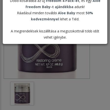
Dobd kosaradba az új
Freedom 4 Pack-et
, és egy
Aloe
Freedom Baby-t ajándékba
adunk!
Ráadásul minden további
Aloe Baby
most
50%
kedvezménnyel
lehet a Tiéd.
A megrendelések kiszállítása a megszokottnál több időt
vehet igénybe.