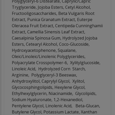
Polyglyceryl-6 Distearate, Caprylic/Capric
Tryglyceride, Jojoba Esters, Cetyl Alcohol,
Fructooligosaccharides, Beta Vulgaris Root
Extract, Punica Granatum Extract, Euterpe
Oleracea Fruit Extract, Centipeda Cunninghamii
Extract, Camellia Sinensis Leaf Extract,
Caesalpinia Spinosa Gum, Hydrolyzed Jojoba
Esters, Cetearyl Alcohol, Coco-Glucoside,
Hydroxyacetophenone, Squalane,
Oleic/Linoleic/Linolenic Polyglycerides,
Polyacrylate Crosspolymer-6, Xylitylglucoside,
Linoleic Acid, Hydrolyzed Corn Starch,
Arginine, Polyglyceryl-3 Beeswax,
Anhydroxylitol, Caprylyl Glycol, Xylitol,
Glycocosphingolipids, Hexylene Glycol,
Ethylhexylglycerin, Niacinamide, Glycolipids,
Sodium Hyaluronate, 1,2-Hexanediol,
Pentylene Glycol, Linolenic Acid, Beta-Glucan,
Butylene Glycol, Potassium Lactate, Xanthan