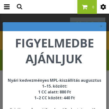
0
Bejelentkezés
×
FIGYELMEDBE
AJÁNLJUK
Hahn Martina üdvözli Önt a Forever Living
internetes áruházában!
Nyári kedvezményes MPL-kiszállítás augusztus
Bőrápolás - Infinite by Forever
1–15. között:
Infinite Restoring Cream
1 CC alatt: 880 Ft
1–2 CC között: 440 Ft